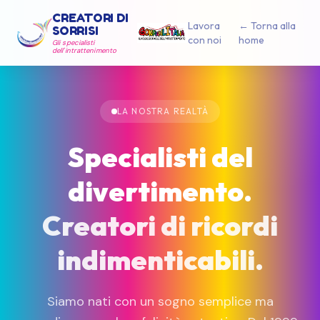
CREATORI DI
Lavora
← Torna alla
SORRISI
con noi
home
Gli specialisti
dell'intrattenimento
LA NOSTRA REALTÀ
Specialisti del
divertimento.
Creatori di ricordi
indimenticabili.
Siamo nati con un sogno semplice ma