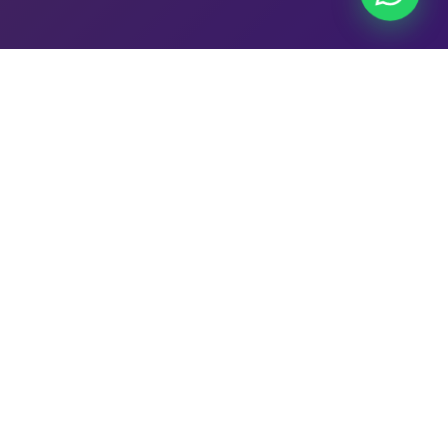
25+
5.600+
ANNI DI
FESTE ALL'ANNO
ESPERIENZA
3.200+
15
FAMIGLIE
CITTÀ IN ITALIA
SODDISFATTE